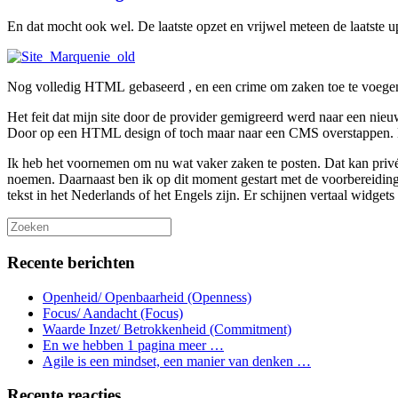
En dat mocht ook wel. De laatste opzet en vrijwel meteen de laatste 
Nog volledig HTML gebaseerd , en een crime om zaken toe te voegen 
Het feit dat mijn site door de provider gemigreerd werd naar een nie
Door op een HTML design of toch maar naar een CMS overstappen. Hé d
Ik heb het voornemen om nu wat vaker zaken te posten. Dat kan privé 
noemen. Daarnaast ben ik op dit moment gestart met de voorbereiding
tekst in het Nederlands of het Engels zijn. Er schijnen vertaal widget
Recente berichten
Openheid/ Openbaarheid (Openness)
Focus/ Aandacht (Focus)
Waarde Inzet/ Betrokkenheid (Commitment)
En we hebben 1 pagina meer …
Agile is een mindset, een manier van denken …
Recente reacties