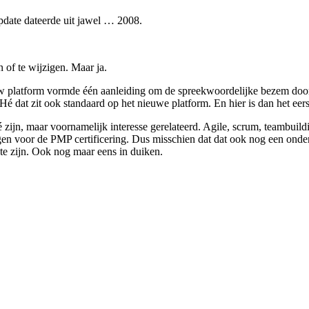
update dateerde uit jawel … 2008.
of te wijzigen. Maar ja.
uw platform vormde één aanleiding om de spreekwoordelijke bezem door 
at zit ook standaard op het nieuwe platform. En hier is dan het eerst
zijn, maar voornamelijk interesse gerelateerd. Agile, scrum, teambuil
en voor de PMP certificering. Dus misschien dat dat ook nog een onder
s te zijn. Ook nog maar eens in duiken.