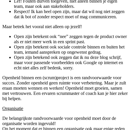
Lef! Fouten durven toegeven, niet alleen binnen je eigen
team, maar ook aan stakeholders.
Respect! Ik kan heel open zijn, maar dat wil nog niet zeggen
dat ik bot of zonder respect moet of mag communiceren.
Maar betrek het vooral niet alleen op jezelf!
Open zijn betekent ook “nee” zeggen tegen de product owner
als er niet meer werk in een sprint past.
Open zijn betekent ook sociale controle binnen en buiten het
team, iemand aanspreken op ongewenst gedrag.
Open zijn betekend ook zeggen dat ik nu deze blog schrijf,
maar voor passende voorbeelden ook Google op internet en
echt niet alles zelf bedenk, sorry.
Openheid binnen een (scrum)project is een randvoorwaarde voor
succes. Zonder openheid geen ruimte voor verbetering. Maar je zult
eraan moeten wennen en werken! Openheid moet groeien, samen
met vertrouwen. Een ervaren scrummaster of coach kan je hier zeker
bij helpen.
Organisatie
De belangrijkste randvoorwaarde voor openheid moet door de
organisatie worden ingevuld!
Op het moment dat er binnen een organisatie ook maar enige reden