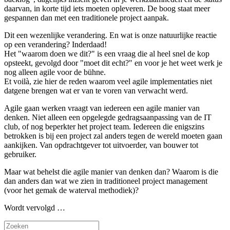
daarvan, in korte tijd iets moeten opleveren. De boog staat meer
gespannen dan met een traditionele project aanpak.
Dit een wezenlijke verandering. En wat is onze natuurlijke reactie
op een verandering? Inderdaad!
Het "waarom doen we dit?" is een vraag die al heel snel de kop
opsteekt, gevolgd door "moet dit echt?" en voor je het weet werk je
nog alleen agile voor de bühne.
Et voilà, zie hier de reden waarom veel agile implementaties niet
datgene brengen wat er van te voren van verwacht werd.
Agile gaan werken vraagt van iedereen een agile manier van
denken. Niet alleen een opgelegde gedragsaanpassing van de IT
club, of nog beperkter het project team. Iedereen die enigszins
betrokken is bij een project zal anders tegen de wereld moeten gaan
aankijken. Van opdrachtgever tot uitvoerder, van bouwer tot
gebruiker.
Maar wat behelst die agile manier van denken dan? Waarom is die
dan anders dan wat we zien in traditioneel project management
(voor het gemak de waterval methodiek)?
Wordt vervolgd …