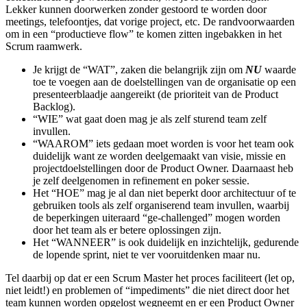
Lekker kunnen doorwerken zonder gestoord te worden door
meetings, telefoontjes, dat vorige project, etc. De randvoorwaarden
om in een “productieve flow” te komen zitten ingebakken in het
Scrum raamwerk.
Je krijgt de “WAT”, zaken die belangrijk zijn om
NU
waarde
toe te voegen aan de doelstellingen van de organisatie op een
presenteerblaadje aangereikt (de prioriteit van de Product
Backlog).
“WIE” wat gaat doen mag je als zelf sturend team zelf
invullen.
“WAAROM” iets gedaan moet worden is voor het team ook
duidelijk want ze worden deelgemaakt van visie, missie en
projectdoelstellingen door de Product Owner. Daarnaast heb
je zelf deelgenomen in refinement en poker sessie.
Het “HOE” mag je al dan niet beperkt door architectuur of te
gebruiken tools als zelf organiserend team invullen, waarbij
de beperkingen uiteraard “ge-challenged” mogen worden
door het team als er betere oplossingen zijn.
Het “WANNEER” is ook duidelijk en inzichtelijk, gedurende
de lopende sprint, niet te ver vooruitdenken maar nu.
Tel daarbij op dat er een Scrum Master het proces faciliteert (let op,
niet leidt!) en problemen of “impediments” die niet direct door het
team kunnen worden opgelost wegneemt en er een Product Owner