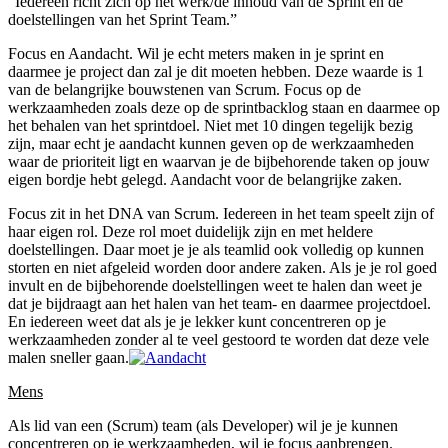
“Iedereen richt zich op het werk/de inhoud van de Sprint en de
doelstellingen van het Sprint Team.”
Focus en Aandacht. Wil je echt meters maken in je sprint en
daarmee je project dan zal je dit moeten hebben. Deze waarde is 1
van de belangrijke bouwstenen van Scrum. Focus op de
werkzaamheden zoals deze op de sprintbacklog staan en daarmee op
het behalen van het sprintdoel. Niet met 10 dingen tegelijk bezig
zijn, maar echt je aandacht kunnen geven op de werkzaamheden
waar de prioriteit ligt en waarvan je de bijbehorende taken op jouw
eigen bordje hebt gelegd. Aandacht voor de belangrijke zaken.
Focus zit in het DNA van Scrum. Iedereen in het team speelt zijn of
haar eigen rol. Deze rol moet duidelijk zijn en met heldere
doelstellingen. Daar moet je je als teamlid ook volledig op kunnen
storten en niet afgeleid worden door andere zaken. Als je je rol goed
invult en de bijbehorende doelstellingen weet te halen dan weet je
dat je bijdraagt aan het halen van het team- en daarmee projectdoel.
En iedereen weet dat als je je lekker kunt concentreren op je
werkzaamheden zonder al te veel gestoord te worden dat deze vele
malen sneller gaan.
Mens
Als lid van een (Scrum) team (als Developer) wil je je kunnen
concentreren op je werkzaamheden, wil je focus aanbrengen.