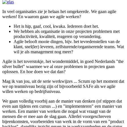
In veel organisaties zie je helaas het omgekeerde. We gaan agile
werken! En waarom gaan we agile werken?
Het is hip, gaaf, cool, kwaka. Iedereen doet het.
We hebben als organisatie in onze projecten problemen met
productiviteit, kwaliteit, reageren op verandering.
Agile belooft mooie dingen, bijv. het tevredenstellen van de
klant, snel(ler) leveren, zelfsturende/organiserende teams. Wat
wil je als management nog meer?
Agile is het toverstokje, het wondermiddel, in goed Nederlands "the
silver bullet" waarmee we al onze problemen in projecten gaan
oplossen. En hoe doen we dat dan?
Mag ik van jou, uit de serie werkwijzes ... Scrum op het moment dat
we op teamniveau bezig zijn of bijvoorbeeld SAFe als we agile
willen werken op bedrijfsniveau.
We gaan volledig voorbij aan de manier van denken (of stippen dat
even aan tijdens een cursus ...) en "implementeren" een manier van
werken. Een manier van werken die nogal wat vraagt van de
mensen die er mee aan de slag gaan. Allerlei voorgeschreven
bijeenkomsten, voorbereiden van werk in de vorm van een "product
backlog", dagelijks inzicht geven in je werkzaamheden en de status