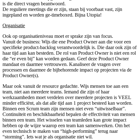
is die direct vragen beantwoord.
De reguliere meetings die er zijn, staan bij voorbaat vast, zijn
ingepland en worden ge-timeboxed. Bijna Utopia!
Organisatie
Ook op organisatieniveau moet er sprake zijn van focus.
Vanuit de business: Wijs die ene Product Owner aan die voor een
specifieke product-backlog verantwoordelijk is. Die daar ook zijn of
haar tijd aan kan besteden. De rol van Product Owner is niet een rol
die “er even bij” kan worden gedaan. Geef deze Product Owner
mandaat en daarmee vertrouwen. Kanaliseer de vragen over
processen en daarmee de bijbehorende impact op projecten via de
Product Owner(s).
Maar ook vanuit de resource gedachte. Wijs mensen toe aan een
team, niet aan meerdere teams. Iemand die zijn of haar
werkzaamheden moet verdelen over meerdere projecten is VEEL
minder efficiënt, als dat alle tijd aan 1 project besteed kan worden.
Binnen een Scrum team zijn mensen niet even “uitwisselbaar”.
Continuïteit en beschikbaarheid bepalen de effectiviteit van mensen
binnen een team. Het wisselen van teamleden kan grote impact
hebben op de wijze waarop een team kan samenwerken. Om het
even technisch te maken van “high-performing” terug naar
“storming”. Iets wat je als organisatie niet wil.