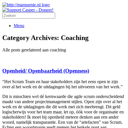
Menu
Category Archives:
Coaching
Alle posts gerelateerd aan coaching
Openheid/ Openbaarheid (Openness)
“Het Scrum Team en haar stakeholders zijn het eens open te zijn
over al het werk en de uitdagingen bij het uitvoeren van het werk.”
Dit is misschien wel dé kernwaarde die agile scrum onderscheidend
maakt van andere projectmanagement stijlen. Open zijn over al het
werk en de uitdagingen die dit werk met zich meebrengt. Dit geld
logischerwijs voor het team maar, let op, óók voor de organisatie en
stakeholders! Ik moet bij openheid meteen denken aan een ander
woord, namelijk transparantie. Een van de “artefacten” van Scrum.
Echter een woordgrapje geeft meteen het heikele punt aan.