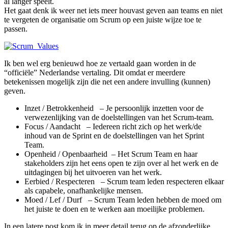
al langer speelt.
Het gaat denk ik weer net iets meer houvast geven aan teams en niet
te vergeten de organisatie om Scrum op een juiste wijze toe te
passen.
Ik ben wel erg benieuwd hoe ze vertaald gaan worden in de
“officiële” Nederlandse vertaling. Dit omdat er meerdere
betekenissen mogelijk zijn die net een andere invulling (kunnen)
geven.
Inzet / Betrokkenheid – Je persoonlijk inzetten voor de
verwezenlijking van de doelstellingen van het Scrum-team.
Focus / Aandacht – Iedereen richt zich op het werk/de
inhoud van de Sprint en de doelstellingen van het Sprint
Team.
Openheid / Openbaarheid – Het Scrum Team en haar
stakeholders zijn het eens open te zijn over al het werk en de
uitdagingen bij het uitvoeren van het werk.
Eerbied / Respecteren – Scrum team leden respecteren elkaar
als capabele, onafhankelijke mensen.
Moed / Lef / Durf – Scrum Team leden hebben de moed om
het juiste te doen en te werken aan moeilijke problemen.
In een latere post kom ik in meer detail terug op de afzonderlijke